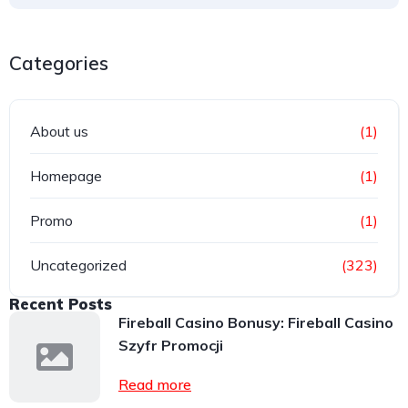
Categories
About us
(1)
Homepage
(1)
Promo
(1)
Uncategorized
(323)
Recent Posts
Fireball Casino Bonusy: Fireball Casino
Szyfr Promocji
Read more