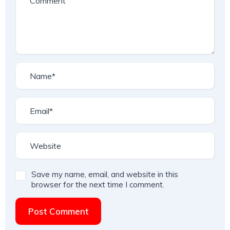
Save my name, email, and website in this
browser for the next time I comment.
Post Comment