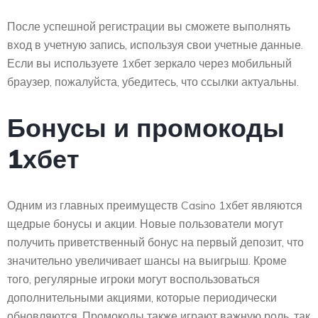
После успешной регистрации вы сможете выполнять
вход в учетную запись, используя свои учетные данные.
Если вы используете 1хбет зеркало через мобильный
браузер, пожалуйста, убедитесь, что ссылки актуальны.
Бонусы и промокоды
1хбет
Одним из главных преимуществ Casino 1хбет являются
щедрые бонусы и акции. Новые пользователи могут
получить приветственный бонус на первый депозит, что
значительно увеличивает шансы на выигрыш. Кроме
того, регулярные игроки могут воспользоваться
дополнительными акциями, которые периодически
обновляются. Промокоды также играют важную роль, так