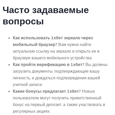
Часто задаваемые
вопросы
Как использовать 1хбет зеркало через
мобильный браузер?
Вам нужно найти
актуальную ссылку на зеркало и открыть ее в
браузере вашего мобильного устройства.
Как пройти верификацию в 1хбет?
Вы должны
загрузить документы, подтверждающие вашу
личность, и дождаться подтверждения вашей
учетной записи.
Какие бонусы предлагает 1хбет?
Новые
пользователи могут получить приветственный
бонус на первый депозит, а также участвовать в
регулярных акциях.