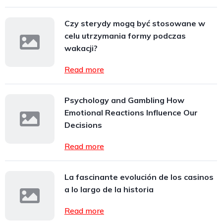
Czy sterydy mogą być stosowane w
celu utrzymania formy podczas
wakacji?
Read more
Psychology and Gambling How
Emotional Reactions Influence Our
Decisions
Read more
La fascinante evolución de los casinos
a lo largo de la historia
Read more