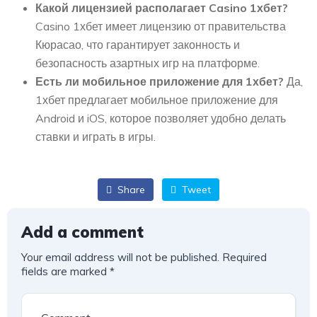
Какой лицензией располагает Casino 1хбет?
Casino 1хбет имеет лицензию от правительства
Кюрасао, что гарантирует законность и
безопасность азартных игр на платформе.
Есть ли мобильное приложение для 1хбет?
Да,
1хбет предлагает мобильное приложение для
Android и iOS, которое позволяет удобно делать
ставки и играть в игры.
Share
Tweet
Add a comment
Your email address will not be published.
Required
fields are marked
*