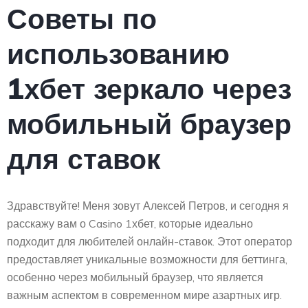
Советы по
использованию
1хбет зеркало через
мобильный браузер
для ставок
Здравствуйте! Меня зовут Алексей Петров, и сегодня я
расскажу вам о Casino 1хбет, которые идеально
подходит для любителей онлайн-ставок. Этот оператор
предоставляет уникальные возможности для беттинга,
особенно через мобильный браузер, что является
важным аспектом в современном мире азартных игр.