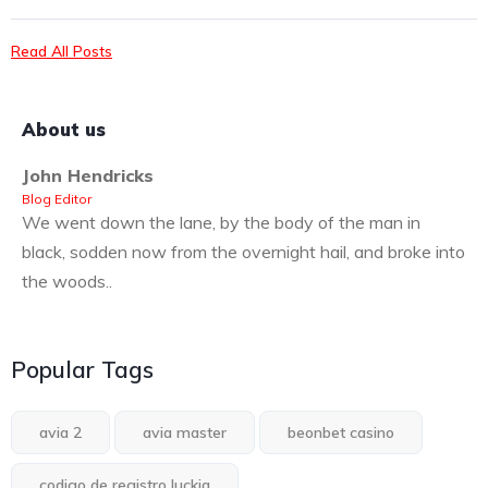
Read All Posts
About us
John Hendricks
Blog Editor
We went down the lane, by the body of the man in
black, sodden now from the overnight hail, and broke into
the woods..
Popular Tags
avia 2
avia master
beonbet casino
codigo de registro luckia