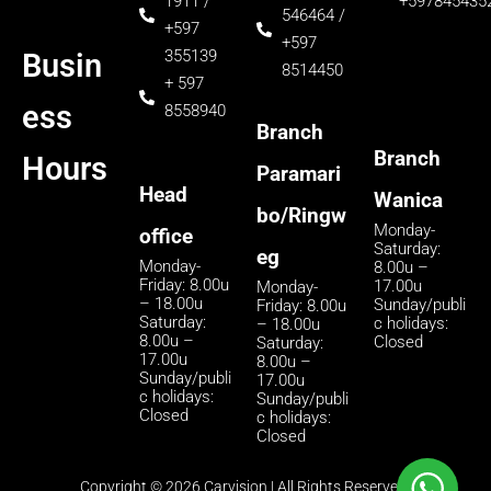
1911 /
+597845435
546464 /
+597
+597
355139
Busin
8514450
+ 597
ess
8558940
Branch
Branch
Hours
Paramari
Head
Wanica
bo/Ringw
Monday-
office
Saturday:
eg
Monday-
8.00u –
Friday: 8.00u
17.00u
Monday-
– 18.00u
Sunday/publi
Friday: 8.00u
Saturday:
c holidays:
– 18.00u
8.00u –
Closed
Saturday:
17.00u
8.00u –
Sunday/publi
17.00u
c holidays:
Sunday/publi
Closed
c holidays:
Closed
Copyright © 2026 Carvision | All Rights Reserverd