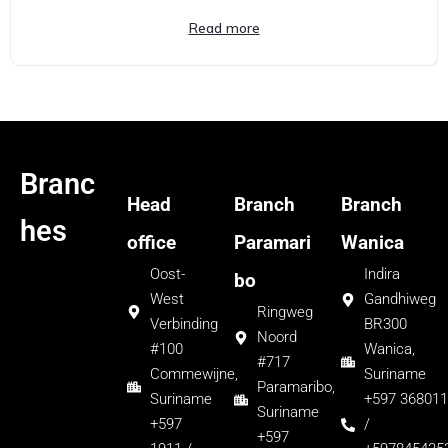
Read more
Branc
Head
Branch
Branch
hes
office
Paramari
Wanica
Oost-
Indira
bo
West
Gandhiweg
Ringweg
Verbinding
BR300
Noord
#100
Wanica,
#717
Commewijne,
Suriname
Paramaribo,
Suriname
+597 368011
Suriname
+597
/
+597