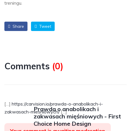
treningu.
Share
Tweet
Comments
(
0
)
[…]
https://carvision.io/prawda-o-anabolikach-i-
Prawda o anabolikach i
zakwasach-miesniowych/
[…]
zakwasach mięśniowych - First
Choice Home Design
Your comment is awaiting moderation