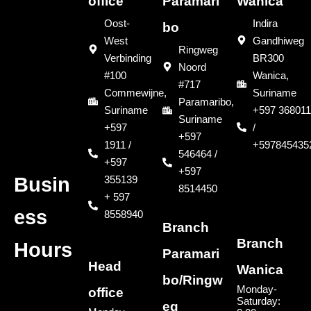
office
Paramari
Wanica
Oost-
Indira
bo
West
Gandhiweg
Ringweg
Verbinding
BR300
Noord
#100
Wanica,
#717
Commewijne,
Suriname
Paramaribo,
Suriname
+597 368011
Suriname
+597
/
+597
1911 /
+597845435
546464 /
+597
+597
355139
Busin
8514450
+ 597
ess
8558940
Branch
Branch
Hours
Paramari
Head
Wanica
bo/Ringw
Monday-
office
Saturday:
eg