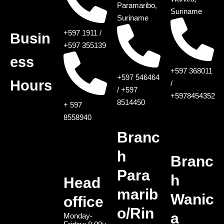
Paramaribo,
Suriname
Suriname
+597 1911 /
Busin
+597 355139
ess
+597 368011
+597 546464
Hours
/
/ +597
+5978454352
8514450
+ 597
8558940
Branc
h
Branc
Para
h
Head
marib
Wanic
office
o/Rin
a
Monday-