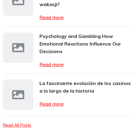
wakacji?
Read more
Psychology and Gambling How
Emotional Reactions Influence Our
Decisions
Read more
La fascinante evolución de los casinos
a lo largo de la historia
Read more
Read All Posts