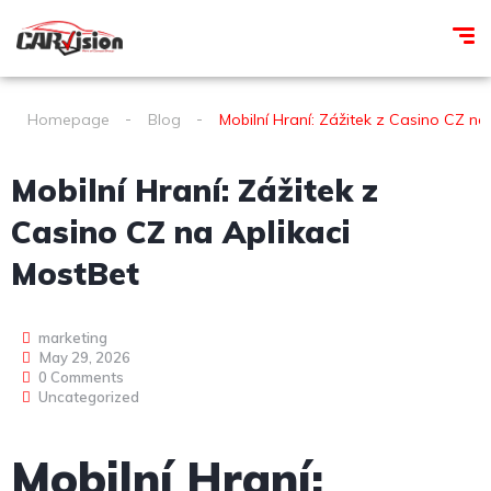
Homepage
Blog
Mobilní Hraní: Zážitek z Casino CZ na
Mobilní Hraní: Zážitek z
Casino CZ na Aplikaci
MostBet
marketing
May 29, 2026
0 Comments
Uncategorized
Mobilní Hraní: