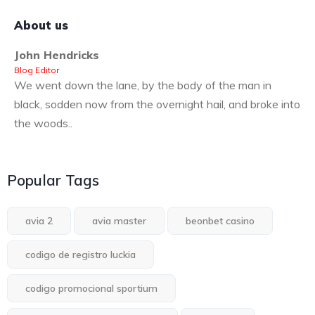
About us
John Hendricks
Blog Editor
We went down the lane, by the body of the man in
black, sodden now from the overnight hail, and broke into
the woods..
Popular Tags
avia 2
avia master
beonbet casino
codigo de registro luckia
codigo promocional sportium