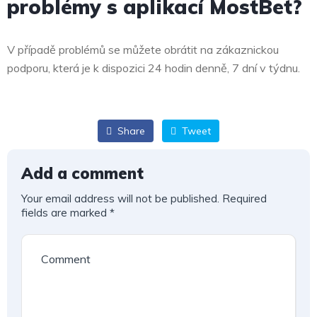
problémy s aplikací MostBet?
V případě problémů se můžete obrátit na zákaznickou
podporu, která je k dispozici 24 hodin denně, 7 dní v týdnu.
Share
Tweet
Add a comment
Your email address will not be published.
Required
fields are marked
*