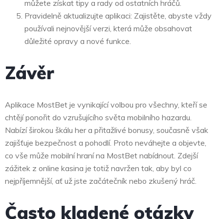
můžete získat tipy a rady od ostatních hráčů.
Pravidelně aktualizujte aplikaci: Zajistěte, abyste vždy
používali nejnovější verzi, která může obsahovat
důležité opravy a nové funkce.
Závěr
Aplikace MostBet je vynikající volbou pro všechny, kteří se
chtějí ponořit do vzrušujícího světa mobilního hazardu.
Nabízí širokou škálu her a přitažlivé bonusy, současně však
zajišťuje bezpečnost a pohodlí. Proto neváhejte a objevte,
co vše může mobilní hraní na MostBet nabídnout. Zdejší
zážitek z online kasina je totiž navržen tak, aby byl co
nejpříjemnější, ať už jste začátečník nebo zkušený hráč.
Často kladené otázky