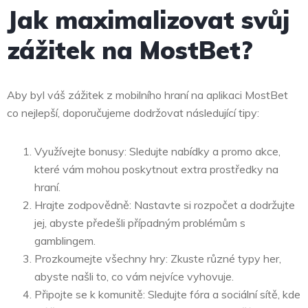
Jak maximalizovat svůj
zážitek na MostBet?
Aby byl váš zážitek z mobilního hraní na aplikaci MostBet
co nejlepší, doporučujeme dodržovat následující tipy:
Využívejte bonusy: Sledujte nabídky a promo akce,
které vám mohou poskytnout extra prostředky na
hraní.
Hrajte zodpovědně: Nastavte si rozpočet a dodržujte
jej, abyste předešli případným problémům s
gamblingem.
Prozkoumejte všechny hry: Zkuste různé typy her,
abyste našli to, co vám nejvíce vyhovuje.
Připojte se k komunitě: Sledujte fóra a sociální sítě, kde