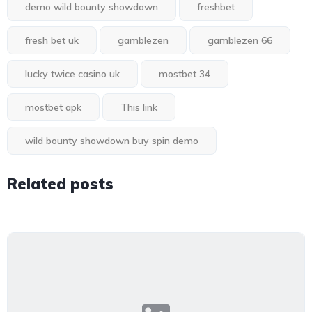
demo wild bounty showdown
freshbet
fresh bet uk
gamblezen
gamblezen 66
lucky twice casino uk
mostbet 34
mostbet apk
This link
wild bounty showdown buy spin demo
Related posts