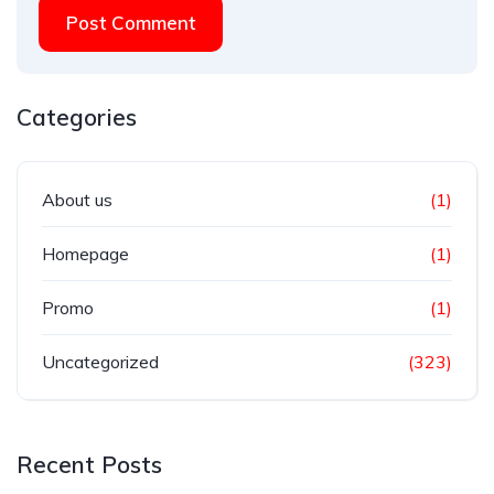
Post Comment
Categories
About us
(1)
Homepage
(1)
Promo
(1)
Uncategorized
(323)
Recent Posts