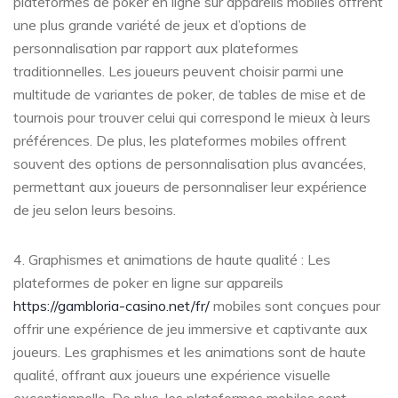
plateformes de poker en ligne sur appareils mobiles offrent
une plus grande variété de jeux et d’options de
personnalisation par rapport aux plateformes
traditionnelles. Les joueurs peuvent choisir parmi une
multitude de variantes de poker, de tables de mise et de
tournois pour trouver celui qui correspond le mieux à leurs
préférences. De plus, les plateformes mobiles offrent
souvent des options de personnalisation plus avancées,
permettant aux joueurs de personnaliser leur expérience
de jeu selon leurs besoins.
4. Graphismes et animations de haute qualité : Les
plateformes de poker en ligne sur appareils
https://gambloria-casino.net/fr/
mobiles sont conçues pour
offrir une expérience de jeu immersive et captivante aux
joueurs. Les graphismes et les animations sont de haute
qualité, offrant aux joueurs une expérience visuelle