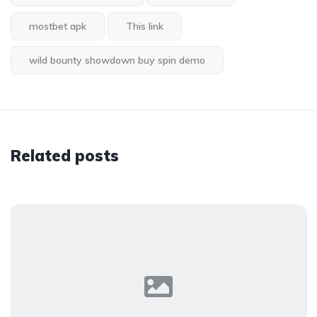
mostbet apk
This link
wild bounty showdown buy spin demo
Related posts