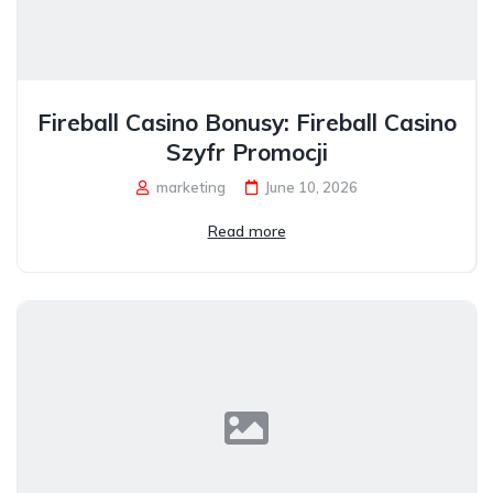
Fireball Casino Bonusy: Fireball Casino
Szyfr Promocji
marketing
June 10, 2026
Read more