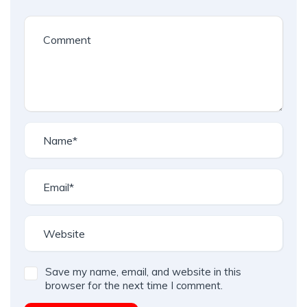
Save my name, email, and website in this
browser for the next time I comment.