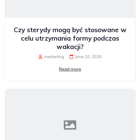
Czy sterydy mogą być stosowane w
celu utrzymania formy podczas
wakacji?
marketing
June 10, 2026
Read more