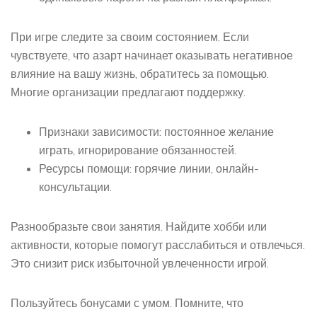
При игре следите за своим состоянием. Если
чувствуете, что азарт начинает оказывать негативное
влияние на вашу жизнь, обратитесь за помощью.
Многие организации предлагают поддержку.
Признаки зависимости: постоянное желание
играть, игнорирование обязанностей.
Ресурсы помощи: горячие линии, онлайн-
консультации.
Разнообразьте свои занятия. Найдите хобби или
активности, которые помогут расслабиться и отвлечься.
Это снизит риск избыточной увлеченности игрой.
Пользуйтесь бонусами с умом. Помните, что