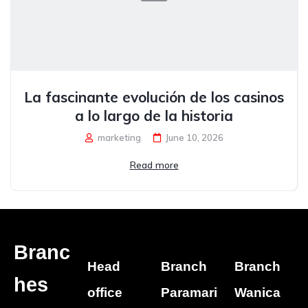
La fascinante evolución de los casinos
a lo largo de la historia
marketing
June 10, 2026
Read more
Branc
Head
Branch
Branch
hes
office
Paramari
Wanica