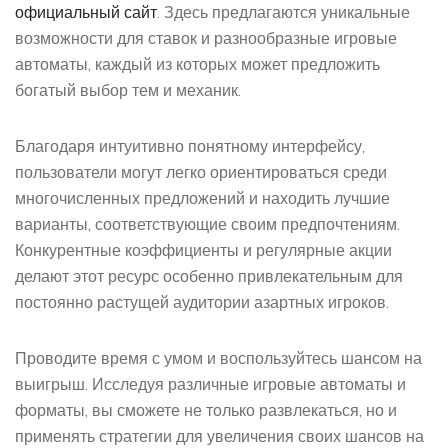
официальный сайт
. Здесь предлагаются уникальные
возможности для ставок и разнообразные игровые
автоматы, каждый из которых может предложить
богатый выбор тем и механик.
Благодаря интуитивно понятному интерфейсу,
пользователи могут легко ориентироваться среди
многочисленных предложений и находить лучшие
варианты, соответствующие своим предпочтениям.
Конкурентные коэффициенты и регулярные акции
делают этот ресурс особенно привлекательным для
постоянно растущей аудитории азартных игроков.
Проводите время с умом и воспользуйтесь шансом на
выигрыш. Исследуя различные игровые автоматы и
форматы, вы сможете не только развлекаться, но и
применять стратегии для увеличения своих шансов на