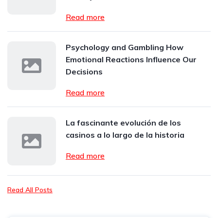
Read more
Psychology and Gambling How
Emotional Reactions Influence Our
Decisions
Read more
La fascinante evolución de los
casinos a lo largo de la historia
Read more
Read All Posts