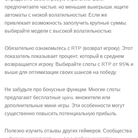
предпочитаете частые, но меньшие выигрыши, ищите
автоматы с низкой волатильностью. Если же
привлекает возможность заполучить крупные суммы,
выбирайте модели с высокой волатильностью.
Обязательно ознакомьтесь с RTP (возврат игроку). Этот
показатель показывает процент, который в среднем
возвращается игроку. Выбирайте слоты с RTP от 95% и
выше для оптимизации своих шансов на победу.
Не забудьте про бонусные функции. Многие слоты
предлагают бесплатные spins, множители или
дополнительные мини-игры. Эти особенности могут
существенно повысить потенциальную прибыль.
Полезно изучить отзывы других геймеров. Сообщества