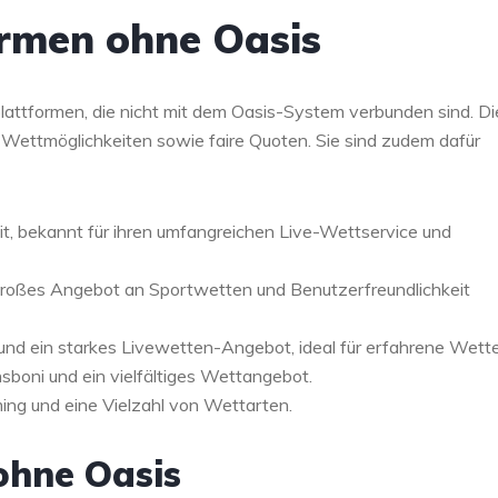
ormen ohne Oasis
plattformen, die nicht mit dem Oasis-System verbunden sind. D
 Wettmöglichkeiten sowie faire Quoten. Sie sind zudem dafür
t, bekannt für ihren umfangreichen Live-Wettservice und
n großes Angebot an Sportwetten und Benutzerfreundlichkeit
d ein starkes Livewetten-Angebot, ideal für erfahrene Wette
sboni und ein vielfältiges Wettangebot.
ing und eine Vielzahl von Wettarten.
ohne Oasis