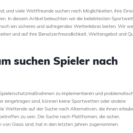
nd, und viele Wettfreunde suchen nach Möglichkeiten, ihre Ein
n. In diesem Artikel beleuchten wir die beliebtesten Sportwet
noch ein sicheres und aufregendes Wetterlebnis bieten. Wir w
eiten und auf ihre Benutzerfreundlichkeit, Wettangebot und Q
m suchen Spieler nach
um Spielerschutzmaßnahmen zu implementieren und problematisc
ter eingetragen sind, können keine Sportwetten oder andere
le Wettende auf der Suche nach Alternativen, die ihnen erlaub
troffen zu sein. Die Suche nach Plattformen, die sicher,
n von Oasis sind, hat in den letzten Jahren zugenommen.