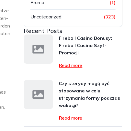
Promo
(1)
sätze
Uncategorized
(323)
ten-
erden
Recent Posts
uoten
Fireball Casino Bonusy:
Fireball Casino Szyfr
Promocji
Read more
Czy sterydy mogą być
stosowane w celu
hes
utrzymania formy podczas
wakacji?
en,
Read more