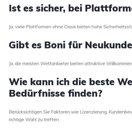
Ist es sicher, bei Plattfo
Ja, viele Plattformen ohne Oasis bieten hohe Sicherheitsst
Gibt es Boni für Neukund
Ja, die meisten Wettanbieter bieten attraktive Willkomme
Wie kann ich die beste We
Bedürfnisse finden?
Berücksichtigen Sie Faktoren wie Lizenzierung, Kundenbe
richtige Wahl zu treffen.