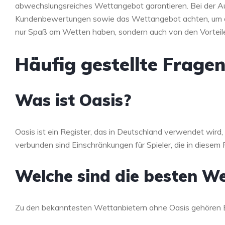
abwechslungsreiches Wettangebot garantieren. Bei der Aus
Kundenbewertungen sowie das Wettangebot achten, um die 
nur Spaß am Wetten haben, sondern auch von den Vorteilen
Häufig gestellte Frage
Was ist Oasis?
Oasis ist ein Register, das in Deutschland verwendet wir
verbunden sind Einschränkungen für Spieler, die in diesem 
Welche sind die besten We
Zu den bekanntesten Wettanbietern ohne Oasis gehören B