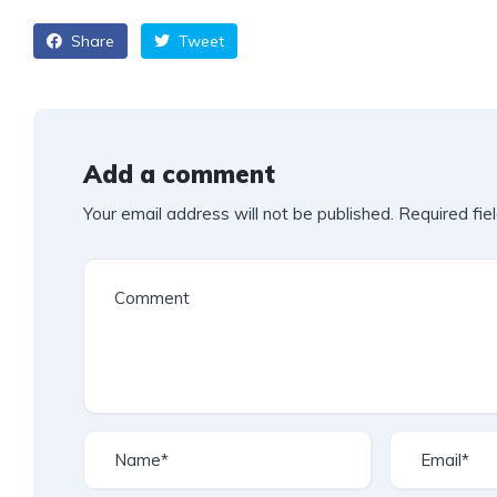
Share
Tweet
Add a comment
Your email address will not be published.
Required fie