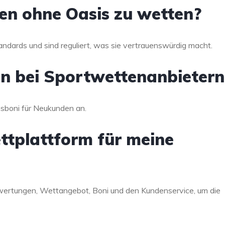
rmen ohne Oasis zu wetten?
andards und sind reguliert, was sie vertrauenswürdig macht.
en bei Sportwettenanbietern
nsboni für Neukunden an.
ttplattform für meine
wertungen, Wettangebot, Boni und den Kundenservice, um die