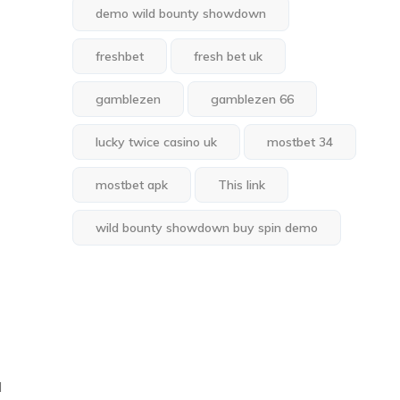
demo wild bounty showdown
freshbet
fresh bet uk
gamblezen
gamblezen 66
lucky twice casino uk
mostbet 34
mostbet apk
This link
wild bounty showdown buy spin demo
d