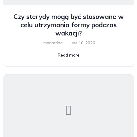
Czy sterydy mogą być stosowane w
celu utrzymania formy podczas
wakacji?
marketing
June 10, 2026
Read more