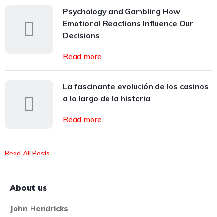
Psychology and Gambling How
Emotional Reactions Influence Our
Decisions
Read more
La fascinante evolución de los casinos
a lo largo de la historia
Read more
Read All Posts
About us
John Hendricks