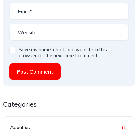
Save my name, email, and website in this
browser for the next time I comment.
Post Comment
Categories
About us
(1)