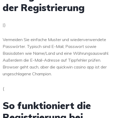
der Registrierung
|}
Vermeiden Sie einfache Muster und wiederverwendete
Passwörter. Typisch sind E-Mail, Passwort sowie
Basisdaten wie Name/Land und eine Währungsauswahl.
Außerdem die E-Mail-Adresse auf Tippfehler prüfen.
Browser geht auch, aber die quickwin casino app ist der
ungeschlagene Champion.
{
So funktioniert die
Registrierung bei