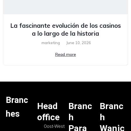
La fascinante evolución de los casinos
a lo largo de la historia
marketing
June 10, 2026
Read more
Branc
Head
Branc
Branc
hes
office
h
h
Para
Wanic
Oost-West