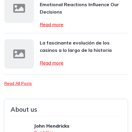
Emotional Reactions Influence Our
Decisions
Read more
La fascinante evolución de los
casinos a lo largo de la historia
Read more
Read All Posts
About us
John Hendricks