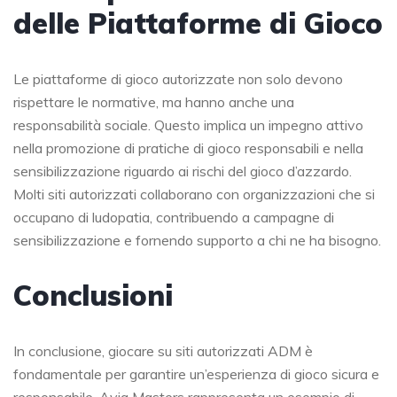
delle Piattaforme di Gioco
Le piattaforme di gioco autorizzate non solo devono
rispettare le normative, ma hanno anche una
responsabilità sociale. Questo implica un impegno attivo
nella promozione di pratiche di gioco responsabili e nella
sensibilizzazione riguardo ai rischi del gioco d’azzardo.
Molti siti autorizzati collaborano con organizzazioni che si
occupano di ludopatia, contribuendo a campagne di
sensibilizzazione e fornendo supporto a chi ne ha bisogno.
Conclusioni
In conclusione, giocare su siti autorizzati ADM è
fondamentale per garantire un’esperienza di gioco sicura e