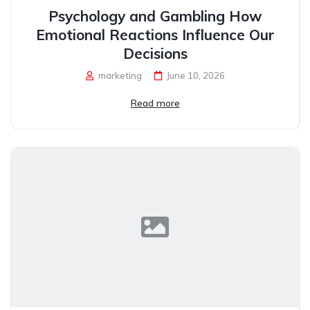
Psychology and Gambling How
Emotional Reactions Influence Our
Decisions
marketing
June 10, 2026
Read more