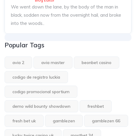
Blog Editor
We went down the lane, by the body of the man in
black, sodden now from the overnight hail, and broke
into the woods..
Popular Tags
avia 2
avia master
beonbet casino
codigo de registro luckia
codigo promocional sportium
demo wild bounty showdown
freshbet
fresh bet uk
gamblezen
gamblezen 66
lucky twice casino uk
mostbet 34