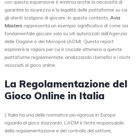
con questa espansione è emersa anche la necessità di
garantire la sicurezza e la legalità delle piattaforme su cui
gli utenti scelgono di giocare. In questo contesto,
Avia
Masters
rappresenta un esempio significativo di come sia
fondamentale giocare solo su siti autorizzati dall’Agenzia
delle Dogane e dei Monopoli (ADM). Questo report
esplorerà le ragioni per cui è cruciale attenersi a queste
piattaforme regolamentate, analizzando i benefici e i rischi
associati al gioco online.
La Regolamentazione del
Gioco Online in Italia
L’Italia ha una delle normative più rigorose in Europa
riguardo al gioco d’azzardo. L’ADM è l’ente responsabile
della regolamentazione e del controllo del settore,