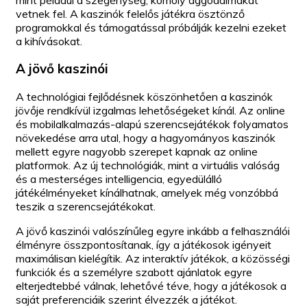
vetnek fel. A kaszinók felelős játékra ösztönző
programokkal és támogatással próbálják kezelni ezeket
a kihívásokat.
A jövő kaszinói
A technológiai fejlődésnek köszönhetően a kaszinók
jövője rendkívül izgalmas lehetőségeket kínál. Az online
és mobilalkalmazás-alapú szerencsejátékok folyamatos
növekedése arra utal, hogy a hagyományos kaszinók
mellett egyre nagyobb szerepet kapnak az online
platformok. Az új technológiák, mint a virtuális valóság
és a mesterséges intelligencia, egyedülálló
játékélményeket kínálhatnak, amelyek még vonzóbbá
teszik a szerencsejátékokat.
A jövő kaszinói valószínűleg egyre inkább a felhasználói
élményre összpontosítanak, így a játékosok igényeit
maximálisan kielégítik. Az interaktív játékok, a közösségi
funkciók és a személyre szabott ajánlatok egyre
elterjedtebbé válnak, lehetővé téve, hogy a játékosok a
saját preferenciáik szerint élvezzék a játékot.