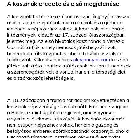
A kaszinók eredete és első megjelenése
A kaszinók története az ókori civilizációkig nyúlik vissza,
ahol a szerencsejátékok már a rómaiak és a görögök
idejében is népszerűek voltak. A kaszinók, mint önálló
intézmények, először az 17. századi Olaszországban
jelentek meg. Az első hivatalos kaszinónak a Venezia
Casinót tartják, amely nemcsak játékhelyszín volt,
hanem kulturális központ is, ahol a felsőbb osztályok
találkoztak. Különösen a híres
playjonnyhu.com
kaszinó
játékaival találkozhattak a játékosok, hiszen itt nemcsak
a szerencsejáték volt a vonzó, hanem a társasági élet
és a szórakozás lehetősége is.
A 18. században a francia forradalom következtében a
kaszinók népszerűsége tovább nőtt. Franciaországban
a Roulette, mint új játék megjelent, amely gyorsan
elnyerte a játékosok tetszését. A kaszinók ekkor már
nem csupán helyszínek voltak, hanem a gazdag és
befolyásos emberek szórakozásának központjai, ahol a
különböző társadalmi osztályok képviselői egyaránt