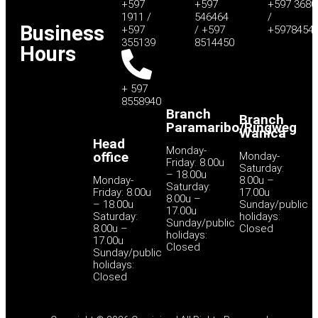
+597
+597
+597 3680
1911 /
546464
/
Business
+597
/ +597
+5978454
355139
8514450
Hours
+ 597
8558940
Branch
Branch
Paramaribo/Ringweg
Wanica
Head
Monday-
office
Monday-
Friday: 8.00u
Saturday:
– 18.00u
Monday-
8.00u –
Saturday:
Friday: 8.00u
17.00u
8.00u –
– 18.00u
Sunday/public
17.00u
Saturday:
holidays:
Sunday/public
8.00u –
Closed
holidays:
17.00u
Closed
Sunday/public
holidays:
Closed