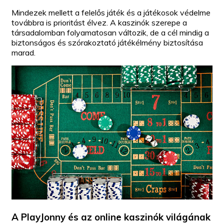
Mindezek mellett a felelős játék és a játékosok védelme
továbbra is prioritást élvez. A kaszinók szerepe a
társadalomban folyamatosan változik, de a cél mindig a
biztonságos és szórakoztató játékélmény biztosítása
marad.
A PlayJonny és az online kaszinók világának