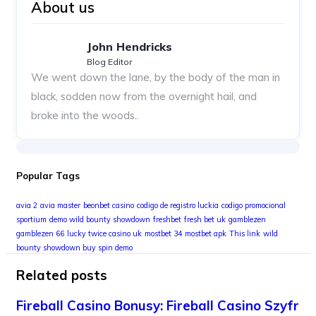
About us
John Hendricks
Blog Editor
We went down the lane, by the body of the man in
black, sodden now from the overnight hail, and
broke into the woods..
Popular Tags
avia 2
avia master
beonbet casino
codigo de registro luckia
codigo promocional
sportium
demo wild bounty showdown
freshbet
fresh bet uk
gamblezen
gamblezen 66
lucky twice casino uk
mostbet 34
mostbet apk
This link
wild
bounty showdown buy spin demo
Related posts
Fireball Casino Bonusy: Fireball Casino Szyfr