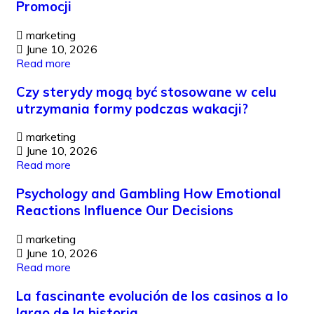
Promocji
marketing
June 10, 2026
Read more
Czy sterydy mogą być stosowane w celu
utrzymania formy podczas wakacji?
marketing
June 10, 2026
Read more
Psychology and Gambling How Emotional
Reactions Influence Our Decisions
marketing
June 10, 2026
Read more
La fascinante evolución de los casinos a lo
largo de la historia