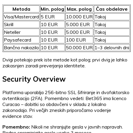
Metoda
Min. polog
Max. polog
Čas obdelave
Visa/Mastercard
5 EUR
10.000 EUR
Takoj
Skrill
10 EUR
5.000 EUR
Takoj
Neteller
10 EUR
5.000 EUR
Takoj
Paysafecard
10 EUR
100 EUR
Takoj
Bančno nakazilo
10 EUR
50.000 EUR
1–3 delovnih dni
Dvigi potekajo prek iste metode kot polog; prvi dvig je lahko
zakasnjen zaradi preverjanja identitete.
Security Overview
Platforma uporablja 256-bitno SSL šifriranje in dvofaktorsko
avtentikacijo (2FA). Pomembno vedeti: Bet365 ima licenco
Curacao – dobitki so obdavčeni v skladu z lokalno
zakonodajo. Pri večjih zneskih priporočamo vodenje
evidence stav.
Pomembno:
Nikoli ne shranjujte gesla v javnih napravah.
Redno spreminjajte geslo vsake 3 mesece.