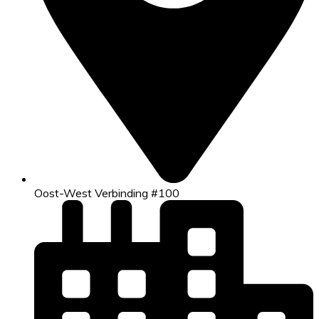
Oost-West Verbinding #100