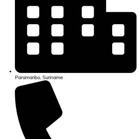
Paramaribo, Suriname