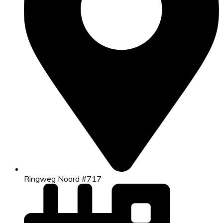
Ringweg Noord #717