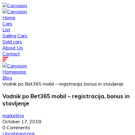
Home
Cars
List
Sailing Cars
Sold cars
About Us
Contact
Homepage
Blog
Vodnik po Bet365 mobil – registracija, bonus in stavljenje
Vodnik po Bet365 mobil – registracija, bonus in
stavljenje
marketing
October 17, 2018
0 Comments
Uncategorized