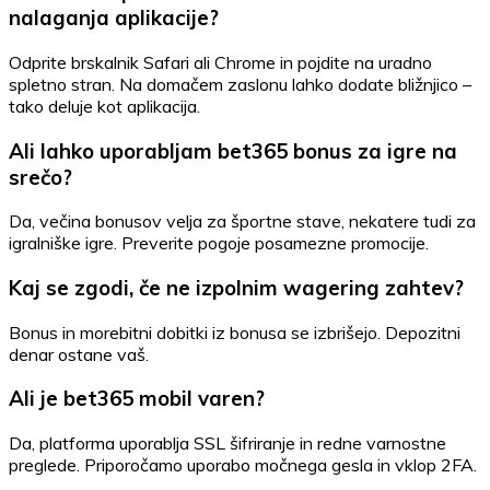
nalaganja aplikacije?
Odprite brskalnik Safari ali Chrome in pojdite na uradno
spletno stran. Na domačem zaslonu lahko dodate bližnjico –
tako deluje kot aplikacija.
Ali lahko uporabljam bet365 bonus za igre na
srečo?
Da, večina bonusov velja za športne stave, nekatere tudi za
igralniške igre. Preverite pogoje posamezne promocije.
Kaj se zgodi, če ne izpolnim wagering zahtev?
Bonus in morebitni dobitki iz bonusa se izbrišejo. Depozitni
denar ostane vaš.
Ali je bet365 mobil varen?
Da, platforma uporablja SSL šifriranje in redne varnostne
preglede. Priporočamo uporabo močnega gesla in vklop 2FA.