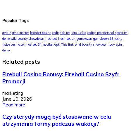
Popular Tags
avia 2
avia master
beonbet casino
codigo de registro luckia
codigo promocional sportium
demo wild bounty showdown
freshbet
fresh bet uk
gamblezen
gamblezen 66
lucky
twice casino uk
mostbet 34
mostbet apk
This link
wild bounty showdown buy spin
demo
Related posts
Fireball Casino Bonusy: Fireball Casino Szyfr
Promocji
marketing
June 10, 2026
Read more
Czy sterydy mogą być stosowane w celu
utrzymania formy podczas wakacji?