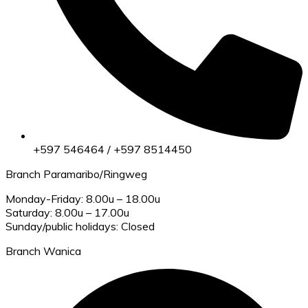
+597 546464 / +597 8514450
Branch Paramaribo/Ringweg
Monday-Friday: 8.00u – 18.00u
Saturday: 8.00u – 17.00u
Sunday/public holidays: Closed
Branch Wanica