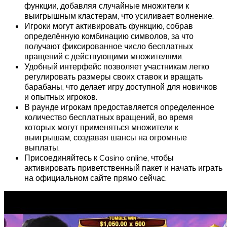
функции, добавляя случайные множители к
выигрышным кластерам, что усиливает волнение.
Игроки могут активировать функцию, собрав
определённую комбинацию символов, за что
получают фиксированное число бесплатных
вращений с действующими множителями.
Удобный интерфейс позволяет участникам легко
регулировать размеры своих ставок и вращать
барабаны, что делает игру доступной для новичков
и опытных игроков.
В раунде игрокам предоставляется определенное
количество бесплатных вращений, во время
которых могут применяться множители к
выигрышам, создавая шансы на огромные
выплаты.
Присоединяйтесь к Casino online, чтобы
активировать приветственный пакет и начать играть
на официальном сайте прямо сейчас.