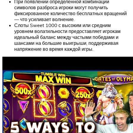
При появлении определенной комбинации
символов разброса игроки могут получить
фиксированное количество бесплатных вращений
— что усиливает волнение.
Слоты Sweet 1000 с высоким или средним
уровнем волатильности предоставляет игрокам
идеальный баланс между частыми победами и
шансами на большие выигрыши, поддерживая
напряжение во время каждой игры.