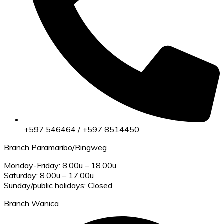
+597 546464 / +597 8514450
Branch Paramaribo/Ringweg
Monday-Friday: 8.00u – 18.00u
Saturday: 8.00u – 17.00u
Sunday/public holidays: Closed
Branch Wanica