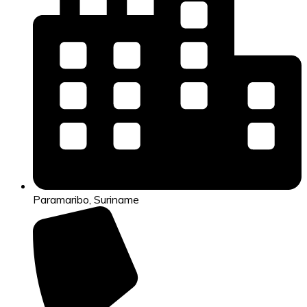
Paramaribo, Suriname