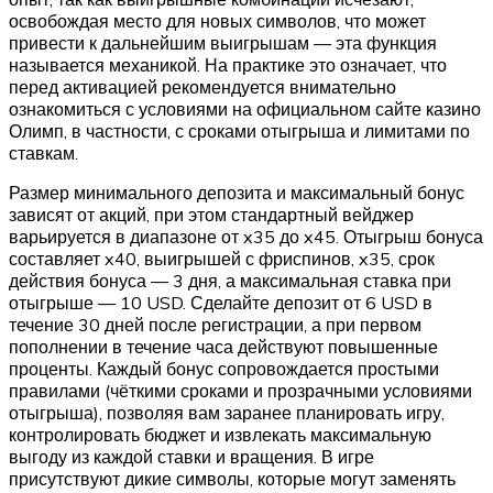
освобождая место для новых символов, что может
привести к дальнейшим выигрышам — эта функция
называется механикой. На практике это означает, что
перед активацией рекомендуется внимательно
ознакомиться с условиями на официальном сайте казино
Олимп, в частности, с сроками отыгрыша и лимитами по
ставкам.
Размер минимального депозита и максимальный бонус
зависят от акций, при этом стандартный вейджер
варьируется в диапазоне от x35 до x45. Отыгрыш бонуса
составляет x40, выигрышей с фриспинов, x35, срок
действия бонуса — 3 дня, а максимальная ставка при
отыгрыше — 10 USD. Сделайте депозит от 6 USD в
течение 30 дней после регистрации, а при первом
пополнении в течение часа действуют повышенные
проценты. Каждый бонус сопровождается простыми
правилами (чёткими сроками и прозрачными условиями
отыгрыша), позволяя вам заранее планировать игру,
контролировать бюджет и извлекать максимальную
выгоду из каждой ставки и вращения. В игре
присутствуют дикие символы, которые могут заменять