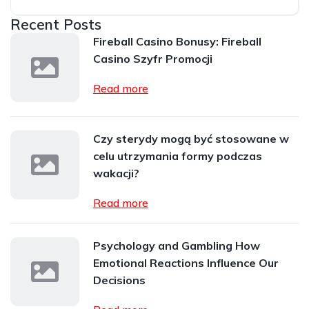
Recent Posts
Fireball Casino Bonusy: Fireball
Casino Szyfr Promocji
Read more
Czy sterydy mogą być stosowane w
celu utrzymania formy podczas
wakacji?
Read more
Psychology and Gambling How
Emotional Reactions Influence Our
Decisions