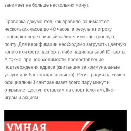
занимает не больше нескольких минут.
Проверка документов, как правило, занимает от
нескольких часов до 48 часов, а результат игроку
сообщают через личный кабинет или электронную
почту. Для верификации необходимо загрузить цветную
копию или фото паспорта либо национальной ID-карты.
А также, при необходимости, предоставление
подтверждения адреса (квитанция за коммунальные
услуги или банковская выписка). Регистрация на casino
официальный сайт занимает всего пару минут и
открывает доступ к ставкам на спорт (слотам), live-
играм и акциям.