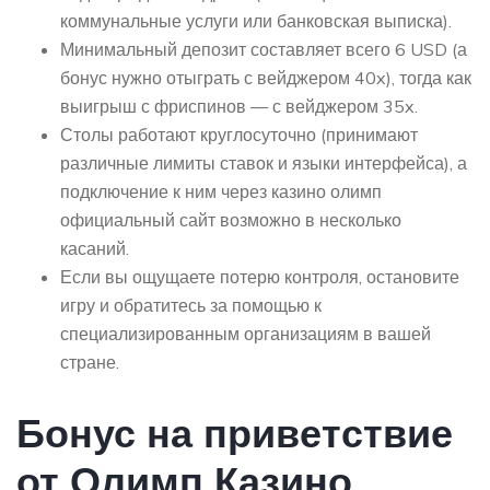
коммунальные услуги или банковская выписка).
Минимальный депозит составляет всего 6 USD (а
бонус нужно отыграть с вейджером 40x), тогда как
выигрыш с фриспинов — с вейджером 35x.
Столы работают круглосуточно (принимают
различные лимиты ставок и языки интерфейса), а
подключение к ним через казино олимп
официальный сайт возможно в несколько
касаний.
Если вы ощущаете потерю контроля, остановите
игру и обратитесь за помощью к
специализированным организациям в вашей
стране.
Бонус на приветствие
от Олимп Казино