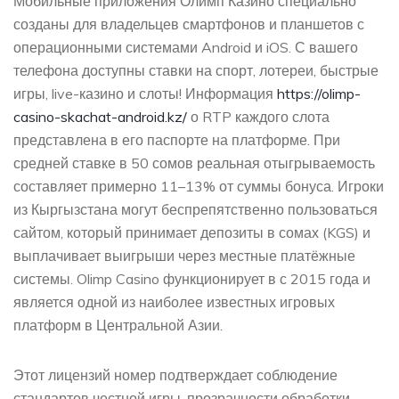
Мобильные приложения Олимп Казино специально
созданы для владельцев смартфонов и планшетов с
операционными системами Android и iOS. С вашего
телефона доступны ставки на спорт, лотереи, быстрые
игры, live-казино и слоты! Информация
https://olimp-
casino-skachat-android.kz/
о RTP каждого слота
представлена в его паспорте на платформе. При
средней ставке в 50 сомов реальная отыгрываемость
составляет примерно 11–13% от суммы бонуса. Игроки
из Кыргызстана могут беспрепятственно пользоваться
сайтом, который принимает депозиты в сомах (KGS) и
выплачивает выигрыши через местные платёжные
системы. Olimp Casino функционирует в с 2015 года и
является одной из наиболее известных игровых
платформ в Центральной Азии.
Этот лицензий номер подтверждает соблюдение
стандартов честной игры, прозрачности обработки