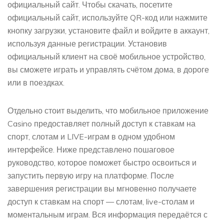
официальный сайт. Чтобы скачать, посетите
официальный сайт, используйте QR-код или нажмите
кнопку загрузки, установите файл и войдите в аккаунт,
используя данные регистрации. Установив
официальный клиент на своё мобильное устройство,
вы сможете играть и управлять счётом дома, в дороге
или в поездках.
Отдельно стоит выделить, что мобильное приложение
Casino предоставляет полный доступ к ставкам на
спорт, слотам и LIVE-играм в одном удобном
интерфейсе. Ниже представлено пошаговое
руководство, которое поможет быстро освоиться и
запустить первую игру на платформе. После
завершения регистрации вы мгновенно получаете
доступ к ставкам на спорт — слотам, live-столам и
моментальным играм. Вся информация передаётся с