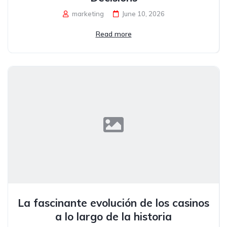
marketing
June 10, 2026
Read more
La fascinante evolución de los casinos
a lo largo de la historia