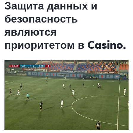
Защита данных и
безопасность
являются
приоритетом в Casino.