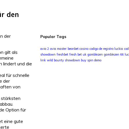
ür den
in der
Popular Tags
avia 2
avia master
beonbet casino
codigo de registro luckia
cod
 gilt als
showdown
freshbet
fresh bet uk
gamblezen
gamblezen 66
lu
gemeine
link
wild bounty showdown buy spin demo
lindert und die
al für schnelle
e der
haften von
 stärksten
tabbau.
de Option für
t eine gute
serte