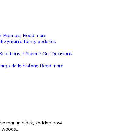
fr Promocji
Read more
utrzymania formy podczas
actions Influence Our Decisions
largo de la historia
Read more
he man in black, sodden now
e woods..