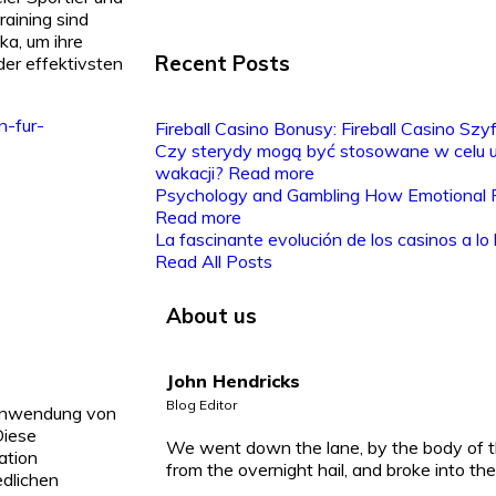
raining sind
ka, um ihre
Recent Posts
der effektivsten
n-fur-
Fireball Casino Bonusy: Fireball Casino Szy
Czy sterydy mogą być stosowane w celu 
wakacji?
Read more
Psychology and Gambling How Emotional Re
Read more
La fascinante evolución de los casinos a lo 
Read All Posts
About us
John Hendricks
Blog Editor
 Anwendung von
Diese
We went down the lane, by the body of t
ation
from the overnight hail, and broke into th
edlichen