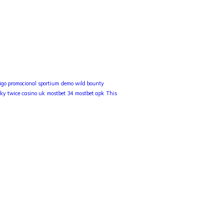
igo promocional sportium
demo wild bounty
cky twice casino uk
mostbet 34
mostbet apk
This