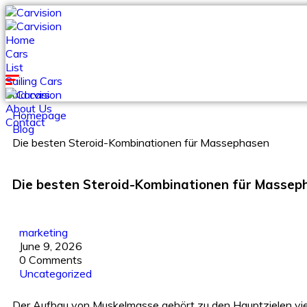
Home
Cars
List
Sailing Cars
Sold cars
About Us
Homepage
Contact
Blog
Die besten Steroid-Kombinationen für Massephasen
Die besten Steroid-Kombinationen für Massep
marketing
June 9, 2026
0 Comments
Uncategorized
Der Aufbau von Muskelmasse gehört zu den Hauptzielen viel