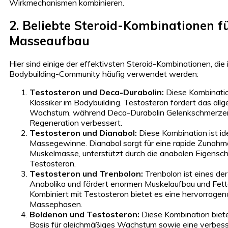
Wirkmechanismen kombinieren.
2. Beliebte Steroid-Kombinationen f
Masseaufbau
Hier sind einige der effektivsten Steroid-Kombinationen, die 
Bodybuilding-Community häufig verwendet werden:
Testosteron und Deca-Durabolin:
Diese Kombination
Klassiker im Bodybuilding. Testosteron fördert das all
Wachstum, während Deca-Durabolin Gelenkschmerzen 
Regeneration verbessert.
Testosteron und Dianabol:
Diese Kombination ist ide
Massegewinne. Dianabol sorgt für eine rapide Zunahm
Muskelmasse, unterstützt durch die anabolen Eigensc
Testosteron.
Testosteron und Trenbolon:
Trenbolon ist eines der
Anabolika und fördert enormen Muskelaufbau und Fet
Kombiniert mit Testosteron bietet es eine hervorragen
Massephasen.
Boldenon und Testosteron:
Diese Kombination biete
Basis für gleichmäßiges Wachstum sowie eine verbes