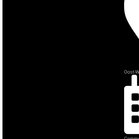
Oost-W
Commew