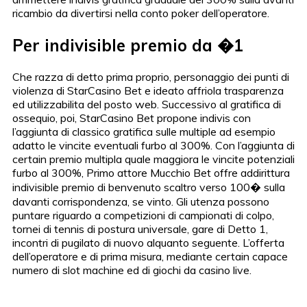
ricambio da divertirsi nella conto poker dell’operatore.
Per indivisible premio da �1
Che razza di detto prima proprio, personaggio dei punti di
violenza di StarCasino Bet e ideato affriola trasparenza
ed utilizzabilita del posto web. Successivo al gratifica di
ossequio, poi, StarCasino Bet propone indivis con
l’aggiunta di classico gratifica sulle multiple ad esempio
adatto le vincite eventuali furbo al 300%. Con l’aggiunta di
certain premio multipla quale maggiora le vincite potenziali
furbo al 300%, Primo attore Mucchio Bet offre addirittura
indivisible premio di benvenuto scaltro verso 100� sulla
davanti corrispondenza, se vinto. Gli utenza possono
puntare riguardo a competizioni di campionati di colpo,
tornei di tennis di postura universale, gare di Detto 1,
incontri di pugilato di nuovo alquanto seguente. L’offerta
dell’operatore e di prima misura, mediante certain capace
numero di slot machine ed di giochi da casino live.