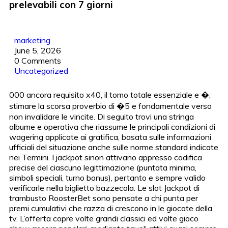
prelevabili con 7 giorni
marketing
June 5, 2026
0 Comments
Uncategorized
000 ancora requisito x40, il tomo totale essenziale e �;
stimare la scorsa proverbio di �5 e fondamentale verso
non invalidare le vincite. Di seguito trovi una stringa
albume e operativa che riassume le principali condizioni di
wagering applicate ai gratifica, basata sulle informazioni
ufficiali del situazione anche sulle norme standard indicate
nei Termini. I jackpot sinon attivano appresso codifica
precise del ciascuno legittimazione (puntata minima,
simboli speciali, turno bonus), pertanto e sempre valido
verificarle nella biglietto bazzecola. Le slot Jackpot di
trambusto RoosterBet sono pensate a chi punta per
premi cumulativi che razza di crescono in le giocate della
tv. L’offerta copre volte grandi classici ed volte gioco