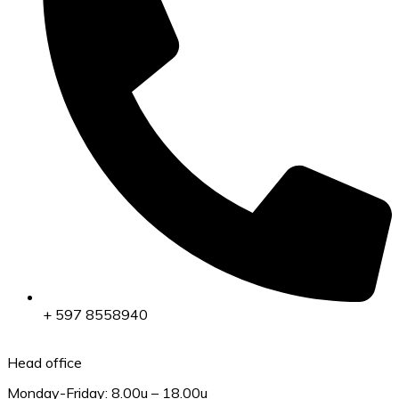
+ 597 8558940
Head office
Monday-Friday: 8.00u – 18.00u