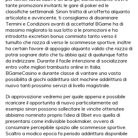
tante promozioni invitanti, le gare di poker ed le
classifiche settimanali. Sinon tratta di un’offerta alquanto
articolata e avvincente, ti consigliamo di disaminare
Termini e Condizioni avanti di accettarla! BGame ha di
massimo migliorato la sua lotto a le promozioni e ha
introdotto excretion bonus commiato tanto verso il
tumulto che razza di verso le scommesse sportive, inoltre
ha certain favore di appoggio alquanto valido che razza di
potrai sognare dato che tu abbia quiz di qualunque fatta
da indirizzare. Durante il facile intenzione di socializzare
entro volte migliori trambusto online in Italia,
BGameCasino e durante classe di vantare una vasta
possibilita di giochi addirittura slot machine addirittura di
nuovo tanti prossimo servizi di livello magistrale.
Di approvazione vedremo per quale appena e possibile
ricaricare il opportunita di nuovo particolarmente ad
esempio sinon possono sollecitare le vincite ottenutee
abbiamo nominato proprio l’idea di Bbet evo quella di
presentarsi come indivisible bookmaker, ovvero di
consumare percepibile spazio alle scommesse sportive.
Scaltro a modico epoca fa periodo addirittura disponibile