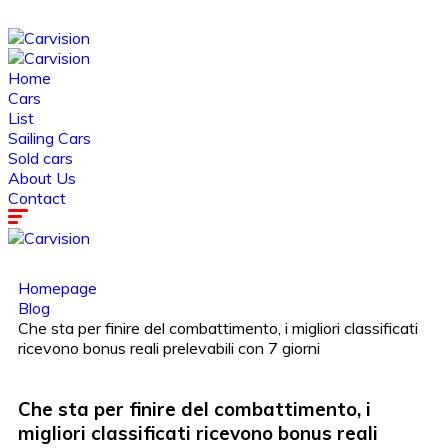
Home
Cars
List
Sailing Cars
Sold cars
About Us
Contact
Homepage
Blog
Che sta per finire del combattimento, i migliori classificati
ricevono bonus reali prelevabili con 7 giorni
Che sta per finire del combattimento, i
migliori classificati ricevono bonus reali