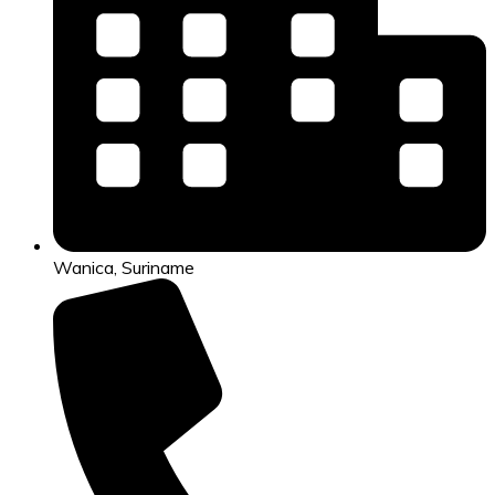
Wanica, Suriname