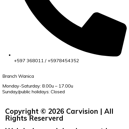
+597 368011 / +5978454352
Branch Wanica
Monday-Saturday: 8.00u – 17.00u
Sunday/public holidays: Closed
Copyright © 2026 Carvision | All
Rights Reserverd