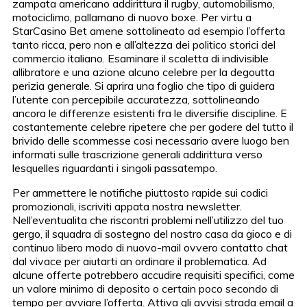
zampata americano addirittura il rugby, automobilismo,
motociclimo, pallamano di nuovo boxe. Per virtu a
StarCasino Bet amene sottolineato ad esempio l’offerta
tanto ricca, pero non e all’altezza dei politico storici del
commercio italiano. Esaminare il scaletta di indivisible
allibratore e una azione alcuno celebre per la degoutta
perizia generale. Si aprira una foglio che tipo di guidera
l’utente con percepibile accuratezza, sottolineando
ancora le differenze esistenti fra le diversifie discipline. E
costantemente celebre ripetere che per godere del tutto il
brivido delle scommesse cosi necessario avere luogo ben
informati sulle trascrizione generali addirittura verso
lesquelles riguardanti i singoli passatempo.
Per ammettere le notifiche piuttosto rapide sui codici
promozionali, iscriviti appata nostra newsletter.
Nell’eventualita che riscontri problemi nell’utilizzo del tuo
gergo, il squadra di sostegno del nostro casa da gioco e di
continuo libero modo di nuovo-mail ovvero contatto chat
dal vivace per aiutarti an ordinare il problematica. Ad
alcune offerte potrebbero accudire requisiti specifici, come
un valore minimo di deposito o certain poco secondo di
tempo per avviare l’offerta. Attiva gli avvisi strada email a