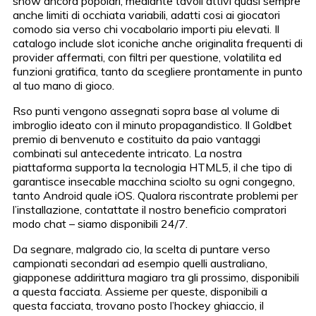
show ancora popolari, mediante tavoli attivi quasi sempre
anche limiti di occhiata variabili, adatti cosi ai giocatori
comodo sia verso chi vocabolario importi piu elevati. Il
catalogo include slot iconiche anche originalita frequenti di
provider affermati, con filtri per questione, volatilita ed
funzioni gratifica, tanto da scegliere prontamente in punto
al tuo mano di gioco.
Rso punti vengono assegnati sopra base al volume di
imbroglio ideato con il minuto propagandistico. Il Goldbet
premio di benvenuto e costituito da paio vantaggi
combinati sul antecedente intricato. La nostra
piattaforma supporta la tecnologia HTML5, il che tipo di
garantisce insecable macchina sciolto su ogni congegno,
tanto Android quale iOS. Qualora riscontrate problemi per
l’installazione, contattate il nostro beneficio compratori
modo chat – siamo disponibili 24/7.
Da segnare, malgrado cio, la scelta di puntare verso
campionati secondari ad esempio quelli australiano,
giapponese addirittura magiaro tra gli prossimo, disponibili
a questa facciata. Assieme per queste, disponibili a
questa facciata, trovano posto l’hockey ghiaccio, il