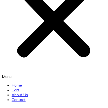
Menu
Home
Cars
About Us
Contact