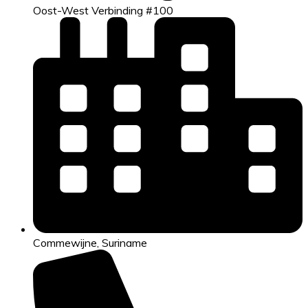
Oost-West Verbinding #100
Commewijne, Suriname