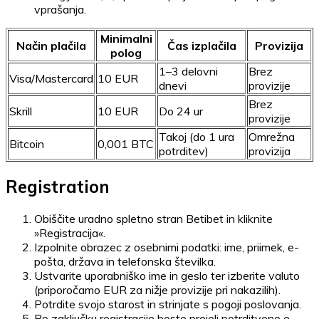
vprašanja.
Minimalni
Način plačila
Čas izplačila
Provizija
polog
1–3 delovni
Brez
Visa/Mastercard
10 EUR
dnevi
provizije
Brez
Skrill
10 EUR
Do 24 ur
provizije
Takoj (do 1 ura
Omrežna
Bitcoin
0,001 BTC
potrditev)
provizija
Registration
Obiščite uradno spletno stran Betibet in kliknite
»Registracija«.
Izpolnite obrazec z osebnimi podatki: ime, priimek, e-
pošta, država in telefonska številka.
Ustvarite uporabniško ime in geslo ter izberite valuto
(priporočamo EUR za nižje provizije pri nakazilih).
Potrdite svojo starost in strinjate s pogoji poslovanja.
Po zaključku registracije boste prejeli potrditveno e-