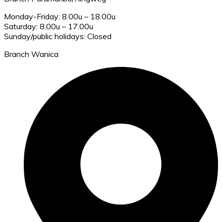
Monday-Friday: 8.00u – 18.00u
Saturday: 8.00u – 17.00u
Sunday/public holidays: Closed
Branch Wanica