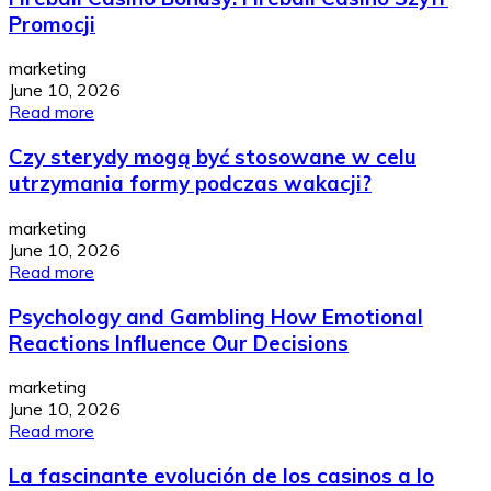
Promocji
marketing
June 10, 2026
Read more
Czy sterydy mogą być stosowane w celu
utrzymania formy podczas wakacji?
marketing
June 10, 2026
Read more
Psychology and Gambling How Emotional
Reactions Influence Our Decisions
marketing
June 10, 2026
Read more
La fascinante evolución de los casinos a lo