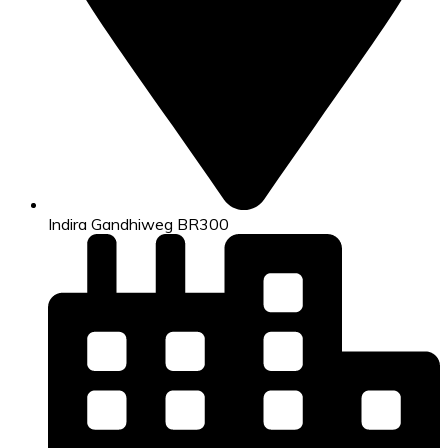
Indira Gandhiweg BR300