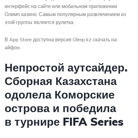
интерфейс на сайте или мобильном приложении
Олимп казино. Самым популярным развлечением из
этой группы является рулетка.
В App Store доступна версия Olimp kz скачать на
айфон.
Непростой аутсайдер.
Сборная Казахстана
одолела Коморские
острова и победила
в турнире FIFA Series