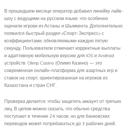
В прошедшем месяце оператор добавил линейку лайв-
шоу с ведущими на русском языке, что особенно
оценили игроки из Астаны и Шымкента. Дополнительно
появился быстрый раздел «Спорт-Экспресс» с
коэффициентами, обновляемыми каждую пятую
секунду. Пользователи отмечают корректные выплаты
и адаптивную мобильную версию для iOS и Android
устройств. Olimp Casino (Олимп Казино) — это
современная онлайн-платформа для азартных игр и
ставок на спорт, ориентированная на игроков из
Казахстана и стран СНГ.
Проверка делается, чтобы защитить аккаунт от третьих
лиц. В целом можно сказать, что обычно средства
поступают в течение 24 часов, но для банковских
переводов может потребоваться до 3 рабочих дней.