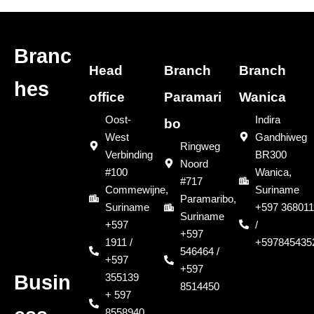
Branc
Head
Branch
Branch
hes
office
Paramari
Wanica
Oost-
Indira
bo
West
Gandhiweg
Ringweg
Verbinding
BR300
Noord
#100
Wanica,
#717
Commewijne,
Suriname
Paramaribo,
Suriname
+597 368011
Suriname
+597
/
+597
1911 /
+597845435
546464 /
+597
+597
355139
Busin
8514450
+ 597
8558940