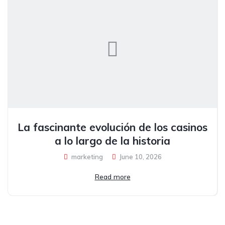
La fascinante evolución de los casinos
a lo largo de la historia
marketing
June 10, 2026
Read more