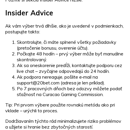
Insider Advice
Ak vám výber trvá dlhšie, ako je uvedené v podmienkach,
postupujte takto:
Skontrolujte, či máte splnené všetky požiadavky
(pretočenie bonusu, overenie účtu).
Počkajte 48 hodín – prvý výber môže byť manuálne
skontrolovaný.
Ak sa oneskorenie predĺži, kontaktujte podporu cez
live chat – zvyčajne odpovedajú do 24 hodín.
Ak podpora nereaguje, pošlite e‑mail na
support@20bet.com (adresa je len príklad).
Po 7 pracovných dňoch bez odozvy môžete podať
sťažnosť na Curacao Gaming Commission.
Tip: Pri prvom výbere použite rovnakú metódu ako pri
vklade – urýchli to proces.
Dodržiavaním týchto rád minimalizujete riziko problémov
a užijete si hranie bez zbytočných starostí.