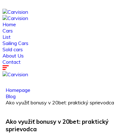
Home
Cars
List
Sailing Cars
Sold cars
About Us
Contact
Homepage
Blog
Ako využiť bonusy v 20bet: praktický sprievodca
Ako využiť bonusy v 20bet: praktický
sprievodca