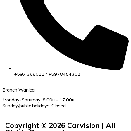
+597 368011 / +5978454352
Branch Wanica
Monday-Saturday: 8.00u – 17.00u
Sunday/public holidays: Closed
Copyright © 2026 Carvision | All