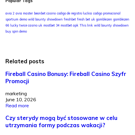
Popular Tags
avia 2
avia master
beonbet casino
codigo de registro luckia
codigo promocional
sportium
demo wild bounty showdown
freshbet
fresh bet uk
gamblezen
gamblezen
66
lucky twice casino uk
mostbet 34
mostbet apk
This link
wild bounty showdown
buy spin demo
Related posts
Fireball Casino Bonusy: Fireball Casino Szyfr
Promocji
marketing
June 10, 2026
Read more
Czy sterydy mogą być stosowane w celu
utrzymania formy podczas wakacji?