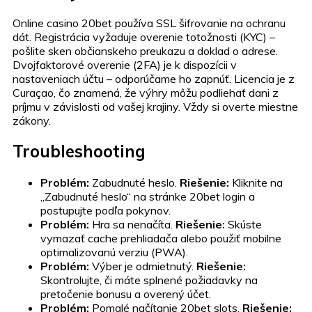
Online casino 20bet používa SSL šifrovanie na ochranu
dát. Registrácia vyžaduje overenie totožnosti (KYC) –
pošlite sken občianskeho preukazu a doklad o adrese.
Dvojfaktorové overenie (2FA) je k dispozícii v
nastaveniach účtu – odporúčame ho zapnúť. Licencia je z
Curaçao, čo znamená, že výhry môžu podliehať dani z
príjmu v závislosti od vašej krajiny. Vždy si overte miestne
zákony.
Troubleshooting
Problém:
Zabudnuté heslo.
Riešenie:
Kliknite na
„Zabudnuté heslo“ na stránke 20bet login a
postupujte podľa pokynov.
Problém:
Hra sa nenačíta.
Riešenie:
Skúste
vymazať cache prehliadača alebo použiť mobilne
optimalizovanú verziu (PWA).
Problém:
Výber je odmietnutý.
Riešenie:
Skontrolujte, či máte splnené požiadavky na
pretočenie bonusu a overený účet.
Problém:
Pomalé načítanie 20bet slots.
Riešenie: