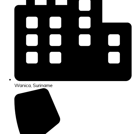
Wanica, Suriname