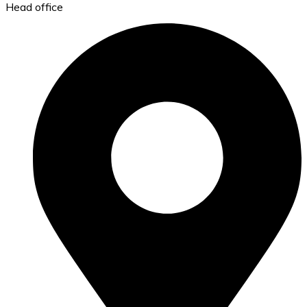
Head office